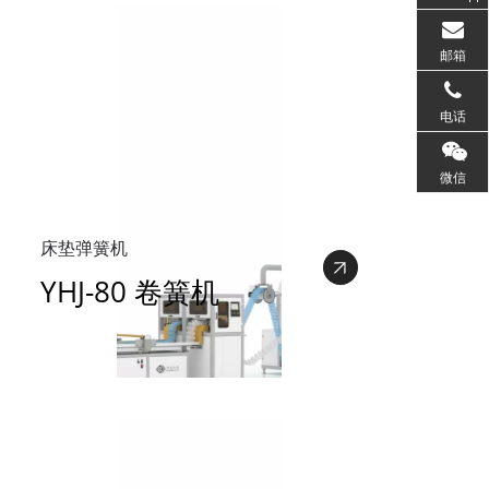
邮箱
电话
微信
床垫弹簧机
YHJ-80 卷簧机