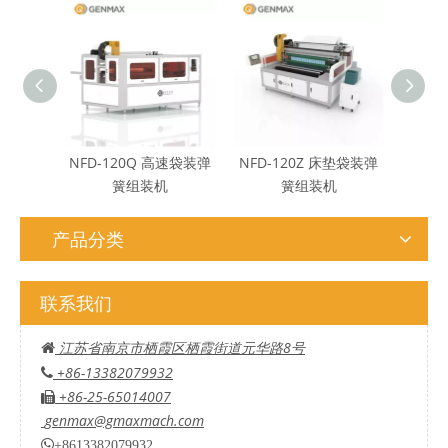
NFD-120Q 高速袋装弹
NFD-120Z 床垫袋装弹
Y
簧组装机
簧组装机
产品分类
联系我们
江苏省南京市栖霞区栖霞街道元华路8号

+86-13382079932

+86-25-65014007

genmax@gmaxmach.com

+8613382079932