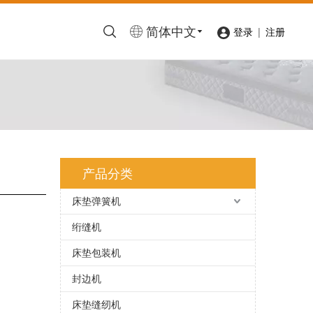
简体中文
|
登录
注册
产品分类
床垫弹簧机
绗缝机
床垫包装机
封边机
床垫缝纫机