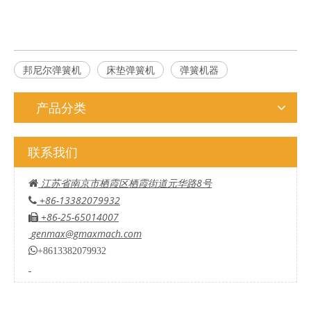
邦尼尔弹簧机
床垫弹簧机
弹簧机器
产品分类
联系我们
江苏省南京市栖霞区栖霞街道元华路8号

+86-13382079932

+86-25-65014007

genmax@gmaxmach.com

+8613382079932