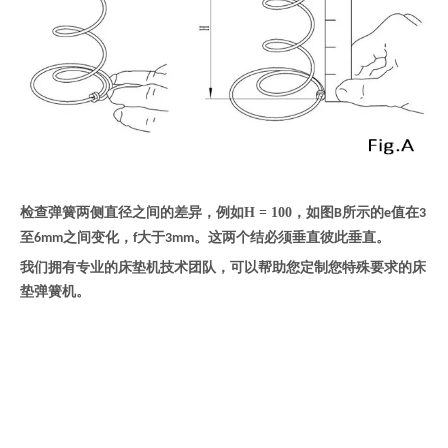
检查弹簧两侧直径之间的差异，例如H = 100，如图
所示的
值在
B
e
3
至
之间变化，
大于
。这两个结必须垂直彼此垂直。
6mm
f
3mm
我们拥有专业的床垫机技术团队，可以帮助您定制您特殊要求的床
垫弹簧机。