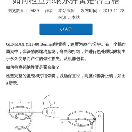
浏览数量：
9489
作者： 本站编辑 发布时间： 2019-11-28
来源：
本站
询价
["facebook","twitter","line","wechat","linkedin","pinterest","wha
GENMAX YHJ-80 Bonnell
弹簧机，速度为
个
分钟。在一个操作
80
/
周期中，弹簧的两端均盘绕，弯曲和打结，并进行热处理以限制由
于永久变形而产生的弹性损失。从机器包装。
如何检查邦纳弹簧是否合格？
检查完整的盘绕和打结弹簧，以确保直径，高度和姿势正确，如图
所示。
A