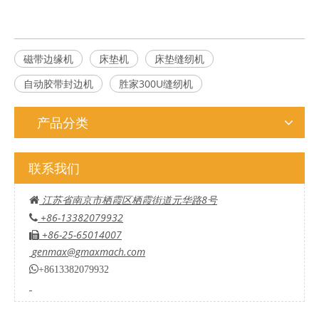
磁带边缘机
床垫机
床垫缝纫机
自动胶带封边机
胜家300U缝纫机
产品分类
联系我们
江苏省南京市栖霞区栖霞街道元华路8号

+86-13382079932

+86-25-65014007

genmax@gmaxmach.com

+8613382079932