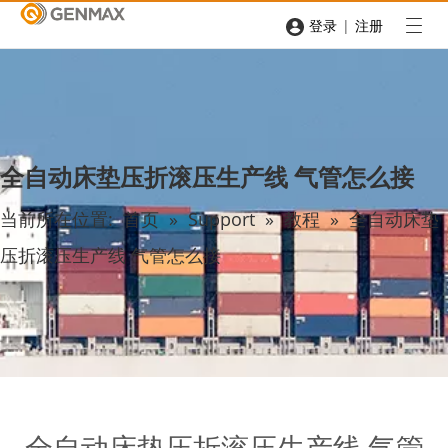
|
登录
注册
全自动床垫压折滚压生产线 气管怎么接
当前所在位置:
首页
»
Support
»
教程
»
全自动床垫
压折滚压生产线 气管怎么接
全自动床垫压折滚压生产线 气管