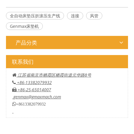
全自动床垫压折滚压生产线
连接
风管
Genmax床垫机
产品分类
联系我们
江苏省南京市栖霞区栖霞街道元华路8号

+86-13382079932

+86-25-65014007

genmax@gmaxmach.com

+8613382079932