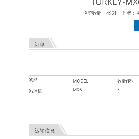
TURKEY-
浏览数量：
4964
作者： 乔
["facebook","twitter","line","wechat","linkedin","pinter
订单
物品
MODEL
数量(套)
MX6
3
绗缝机
运输信息