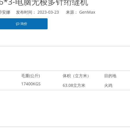
MX6*3-电脑无梭多针绗缝机
安娜 发布时间： 2023-03-23 来源：
GenMax
询价
est","whatsapp"]
毛重(公斤)
体积（立方米）
目的地
17400KGS
63.08立方米
火鸡