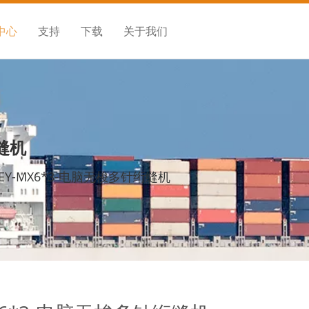
中心
支持
下载
关于我们
绗缝机
KEY-MX6*3-电脑无梭多针绗缝机