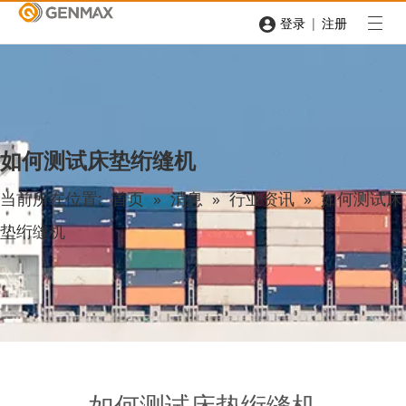
|
登录
注册
如何测试床垫绗缝机
当前所在位置:
首页
»
消息
»
行业资讯
»
如何测试床
垫绗缝机
如何测试床垫绗缝机