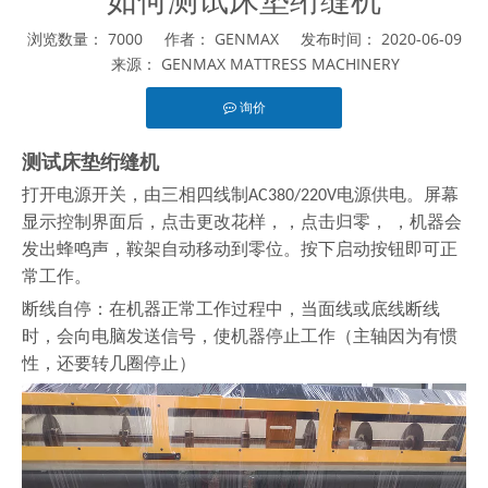
浏览数量：
7000
作者： GENMAX 发布时间： 2020-06-09
来源：
GENMAX MATTRESS MACHINERY
询价
["facebook","twitter","line","wechat","linkedin","pinterest","wha
测试床垫绗缝机
打开电源开关，由三相四线制AC380/220V电源供电。屏幕
显示控制界面后，点击更改花样
，
，点击归零
，
，机器会
发出蜂鸣声，鞍架自动移动到零位。按下启动按钮即可正
常工作。
断线自停：在机器正常工作过程中，当面线或底线断线
时，会向电脑发送信号，使机器停止工作（主轴因为有惯
性，还要转几圈停止）