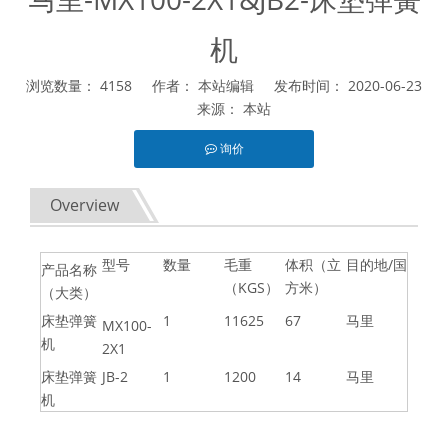
机
浏览数量：
4158
作者： 本站编辑 发布时间： 2020-06-23
来源：
本站
询价
["facebook","twitter","line","wechat","linkedin","pinterest","wha
Overview
型号
数量
毛重
体积（立
目的地/国
产品名称
（KGS）
方米）
（大类）
床垫弹簧
1
11625
67
马里
MX100-
机
2X1
床垫弹簧
JB-2
1
1200
14
马里
机