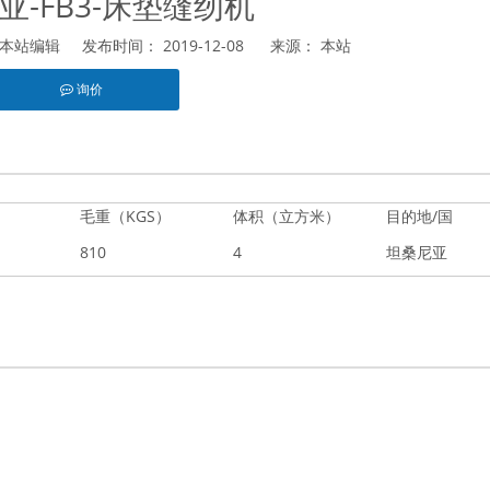
亚-FB3-床垫缝纫机
站编辑 发布时间： 2019-12-08 来源：
本站
询价
est","whatsapp"]
毛重（KGS）
体积（立方米）
目的地/国
810
4
坦桑尼亚