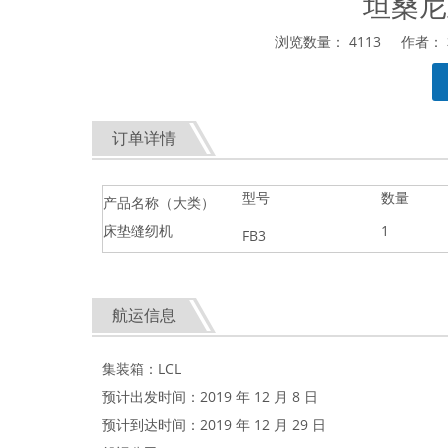
坦桑尼
浏览数量：
4113
作者： 本
["facebook","twitter","line","wechat","linkedin","pinter
订单详情
型号
数量
产品名称（大类）
床垫缝纫机
1
FB3
航运信息
集装箱：LCL
预计出发时间：2019 年 12 月 8 日
预计到达时间：2019 年 12 月 29 日