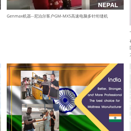
Genmax机器--尼泊尔客户GM-MX5高速电脑多针绗缝机