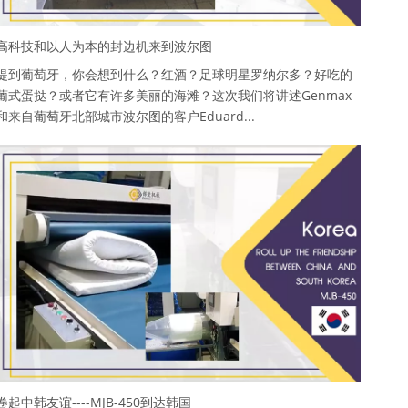
高科技和以人为本的封边机来到波尔图
提到葡萄牙，你会想到什么？红酒？足球明星罗纳尔多？好吃的
葡式蛋挞？或者它有许多美丽的海滩？这次我们将讲述Genmax
和来自葡萄牙北部城市波尔图的客户Eduard...
卷起中韩友谊----MJB-450到达韩国